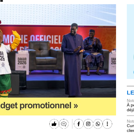
LE
Not
À p
déj
Not
Cum
cli