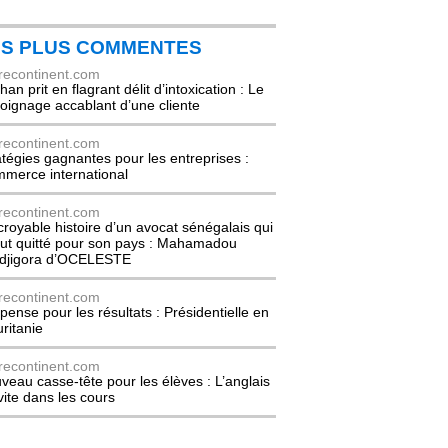
ES PLUS COMMENTES
recontinent.com
an prit en flagrant délit d’intoxication : Le
oignage accablant d’une cliente
recontinent.com
atégies gagnantes pour les entreprises :
merce international
recontinent.com
ncroyable histoire d’un avocat sénégalais qui
out quitté pour son pays : Mahamadou
djigora d’OCELESTE
recontinent.com
pense pour les résultats : Présidentielle en
ritanie
recontinent.com
veau casse-tête pour les élèves : L’anglais
nvite dans les cours