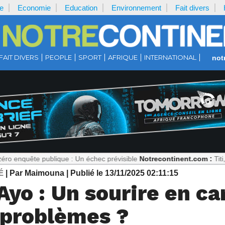
e
Economie
Education
Environnement
Fait divers
FAIT DIVERS
PEOPLE
SPORT
AFRIQUE
INTERNATIONAL
not
ublique : Un échec prévisible
Notrecontinent.com :
Titi, ciblée pour
É
| Par Maimouna
| Publié le 13/11/2025 02:11:15
yo : Un sourire en ca
 problèmes ?