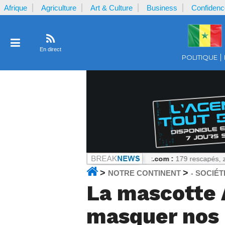
Afrique
Agriculture
Art & Culture
Business
Confidenc
En direct
POLITIQUE
ries scientifiques
Notrecontinent.com :
179 rescapés, zéro enquête p
>
>
NOTRE CONTINENT
SOCIÉT
-
La mascotte A
masquer nos