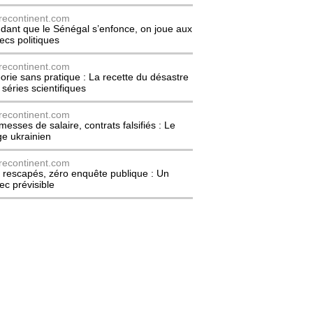
recontinent.com
dant que le Sénégal s’enfonce, on joue aux
ecs politiques
recontinent.com
orie sans pratique : La recette du désastre
 séries scientifiques
recontinent.com
messes de salaire, contrats falsifiés : Le
ge ukrainien
recontinent.com
 rescapés, zéro enquête publique : Un
ec prévisible