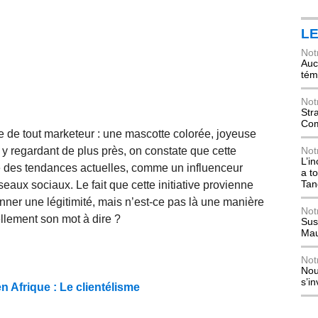
L
Not
Auch
tém
Not
Str
Com
e de tout marketeur : une mascotte colorée, joyeuse
 y regardant de plus près, on constate que cette
Not
L’i
ue des tendances actuelles, comme un influenceur
a t
Tan
éseaux sociaux. Le fait que cette initiative provienne
nner une légitimité, mais n’est-ce pas là une manière
Not
ellement son mot à dire ?
Sus
Mau
Not
Nou
s’i
 Afrique : Le clientélisme