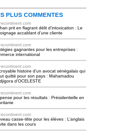
ES PLUS COMMENTES
recontinent.com
an prit en flagrant délit d’intoxication : Le
oignage accablant d’une cliente
recontinent.com
atégies gagnantes pour les entreprises :
merce international
recontinent.com
ncroyable histoire d’un avocat sénégalais qui
out quitté pour son pays : Mahamadou
djigora d’OCELESTE
recontinent.com
pense pour les résultats : Présidentielle en
ritanie
recontinent.com
veau casse-tête pour les élèves : L’anglais
nvite dans les cours