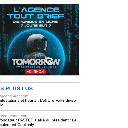
S PLUS LUS
recontinent.com
festations et heurts : L’affaire Fakir divise
lie
recontinent.com
fondateur PASTEF à allié du président : Le
culement Coulibaly