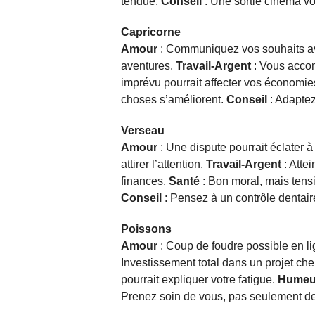
tendue.
Conseil
: Une sortie cinéma vo
Capricorne
Amour
: Communiquez vos souhaits ave
aventures.
Travail-Argent
: Vous accom
imprévu pourrait affecter vos économie
choses s’améliorent.
Conseil
: Adaptez
Verseau
Amour
: Une dispute pourrait éclater à
attirer l’attention.
Travail-Argent
: Atte
finances.
Santé
: Bon moral, mais ten
Conseil
: Pensez à un contrôle dentair
Poissons
Amour
: Coup de foudre possible en li
Investissement total dans un projet che
pourrait expliquer votre fatigue.
Humeu
Prenez soin de vous, pas seulement de