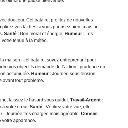
us offrira une pause bienvenue.
c douceur. Célibataire, profitez de nouvelles
plirez vos tâches si vous priorisez bien, mais un
s.
Santé
: Bon moral et énergie.
Humeur
: Les
 votre tenue à la météo.
 la maison ; célibataire, soyez entreprenant pour
indre vos objectifs demande de l’action ; prudence en
sion accumulée.
Humeur
: Journée sous tension.
e avant tout problème.
gne, laissez le hasard vous guider.
Travail-Argent
:
r à votre cœur.
Santé
: Vérifiez votre vue, elle
r
: Journée très chargée mais agréable.
Conseil
:
 votre apparence.