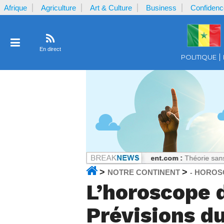
Afrique
Agriculture
Art & Culture
Business
Confidenc
En direct
POLITIQUE
 basculement Coulibaly
Notrecontinent.com :
Théorie sans pratique : 
>
>
NOTRE CONTINENT
HOROS
-
L’horoscope 
Prévisions du