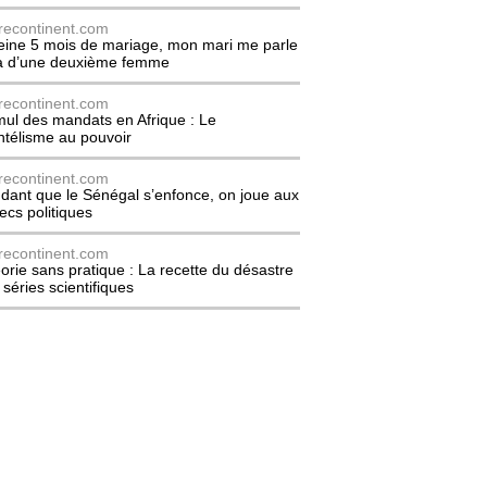
recontinent.com
eine 5 mois de mariage, mon mari me parle
à d’une deuxième femme
recontinent.com
ul des mandats en Afrique : Le
entélisme au pouvoir
recontinent.com
dant que le Sénégal s’enfonce, on joue aux
ecs politiques
recontinent.com
orie sans pratique : La recette du désastre
 séries scientifiques