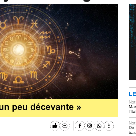
LE
Not
Mani
l’Ita
Not
De 
bas