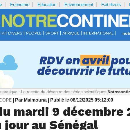
e
Economie
Education
Environnement
Fait divers
FAIT DIVERS
PEOPLE
SPORT
AFRIQUE
INTERNATIONAL
not
La recette du désastre des séries scientifiques
Notrecontinent.com :
COPE
| Par Maimouna
| Publié le 08/12/2025 05:12:00
du mardi 9 décembre 
 jour au Sénégal