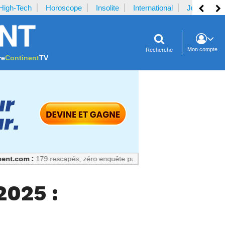
High-Tech
Horoscope
Insolite
International
Justice
Mon compte
Recherche
re
Continent
TV
179 rescapés, zéro enquête publique : Un échec prévisible
2025 :