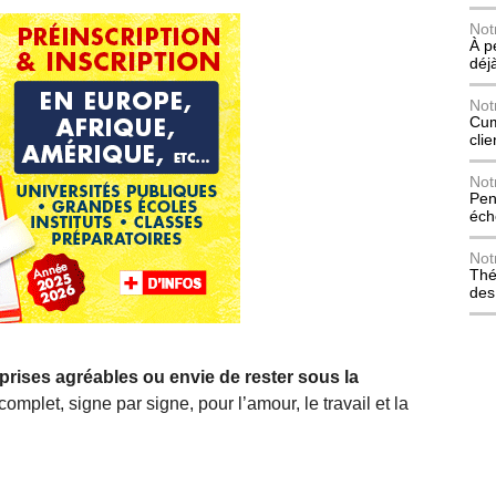
Not
À p
déj
Not
Cum
cli
Not
Pen
éch
Not
Thé
des
prises agréables ou envie de rester sous la
plet, signe par signe, pour l’amour, le travail et la