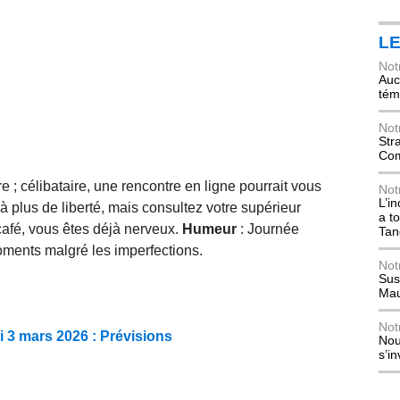
L
Not
Auch
tém
Not
Str
Com
 ; célibataire, une rencontre en ligne pourrait vous
Not
L’i
à plus de liberté, mais consultez votre supérieur
a t
 café, vous êtes déjà nerveux.
Humeur
: Journée
Tan
oments malgré les imperfections.
Not
Sus
Mau
Not
 3 mars 2026 : Prévisions
Nou
s’i