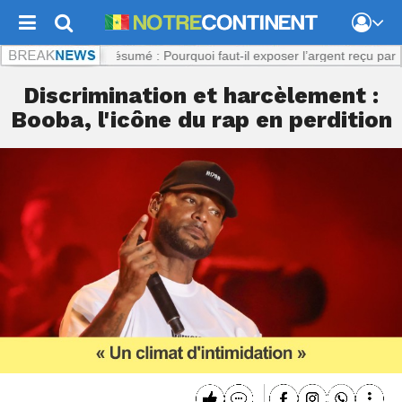
.com :
Viol présumé : Pourquoi faut-il exposer l’argent reçu par la plai
Discrimination et harcèlement :
Booba, l'icône du rap en perdition