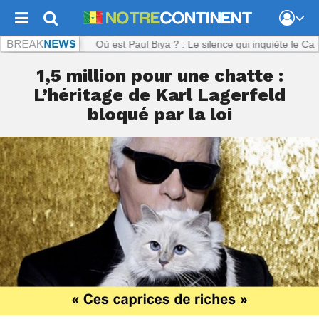
ntinent.com :
Où est Paul Biya ? : Le silence qui inquiète le Camerou
1,5 million pour une chatte :
L’héritage de Karl Lagerfeld
bloqué par la loi