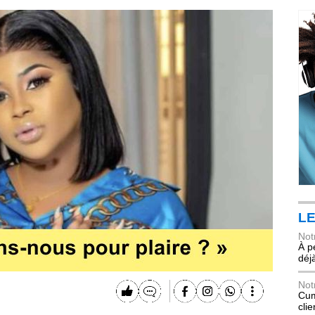
LE
Not
À p
déj
Not
Cum
cli