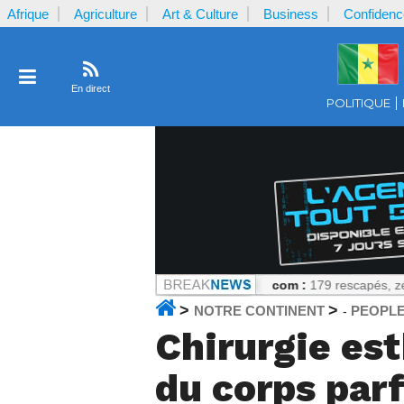
Afrique
Agriculture
Art & Culture
Business
Confidenc
En direct
POLITIQUE
éries scientifiques
Notrecontinent.com :
179 rescapés, zéro enquête
>
>
NOTRE CONTINENT
PEOPL
-
Chirurgie es
du corps parf