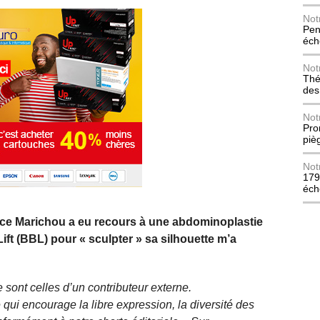
Not
Pen
éch
Not
Thé
des
Not
Pro
piè
Not
179
éch
rice Marichou a eu recours à une abdominoplastie
ift (BBL) pour « sculpter » sa silhouette m’a
 sont celles d’un contributeur externe.
qui encourage la libre expression, la diversité des