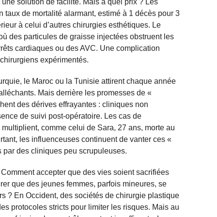
t une solution de facilité. Mais à quel prix ? Les
un taux de mortalité alarmant, estimé à 1 décès pour 3
rieur à celui d’autres chirurgies esthétiques. Le
ù des particules de graisse injectées obstruent les
rrêts cardiaques ou des AVC. Une complication
 chirurgiens expérimentés.
urquie, le Maroc ou la Tunisie attirent chaque année
s alléchants. Mais derrière les promesses de «
chent des dérives effrayantes : cliniques non
sence de suivi post-opératoire. Les cas de
multiplient, comme celui de Sara, 27 ans, morte au
tant, les influenceuses continuent de vanter ces «
 par des cliniques peu scrupuleuses.
Comment accepter que des vies soient sacrifiées
érer que des jeunes femmes, parfois mineures, se
s ? En Occident, des sociétés de chirurgie plastique
es protocoles stricts pour limiter les risques. Mais au