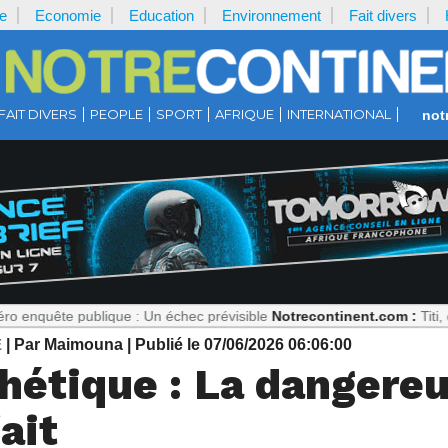
e
Economie
Education
Environnement
Fait divers
FAIT DIVERS
PEOPLE
SPORT
AFRIQUE
INTERNATIONAL
not
 publique : Un échec prévisible
Notrecontinent.com :
Titi, ciblée pou
E
| Par Maimouna
| Publié le 07/06/2026 06:06:00
thétique : La dangere
ait