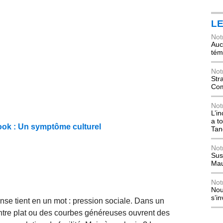
L
Not
Auch
tém
Not
Str
Com
Not
L’i
a t
 look : Un symptôme culturel
Tan
Not
Sus
Mau
Not
Nou
s’i
se tient en un mot : pression sociale. Dans un
tre plat ou des courbes généreuses ouvrent des