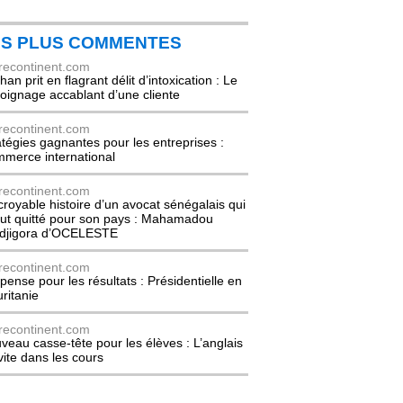
ES PLUS COMMENTES
recontinent.com
an prit en flagrant délit d’intoxication : Le
oignage accablant d’une cliente
recontinent.com
atégies gagnantes pour les entreprises :
merce international
recontinent.com
ncroyable histoire d’un avocat sénégalais qui
out quitté pour son pays : Mahamadou
djigora d’OCELESTE
recontinent.com
pense pour les résultats : Présidentielle en
ritanie
recontinent.com
veau casse-tête pour les élèves : L’anglais
nvite dans les cours