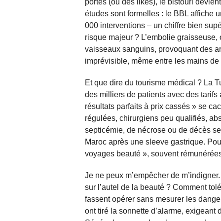
portes (ou des likes), le bistouri devien
études sont formelles : le BBL affiche 
000 interventions – un chiffre bien supé
risque majeur ? L’embolie graisseuse, o
vaisseaux sanguins, provoquant des a
imprévisible, même entre les mains de
Et que dire du tourisme médical ? La T
des milliers de patients avec des tarif
résultats parfaits à prix cassés » se ca
régulées, chirurgiens peu qualifiés, ab
septicémie, de nécrose ou de décès se 
Maroc après une sleeve gastrique. Pour
voyages beauté », souvent rémunérées
Je ne peux m’empêcher de m’indigner. 
sur l’autel de la beauté ? Comment tol
fassent opérer sans mesurer les danger
ont tiré la sonnette d’alarme, exigeant d