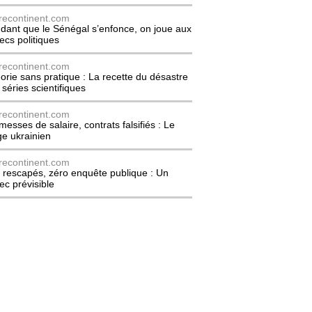
recontinent.com
dant que le Sénégal s’enfonce, on joue aux
ecs politiques
recontinent.com
orie sans pratique : La recette du désastre
 séries scientifiques
recontinent.com
messes de salaire, contrats falsifiés : Le
ge ukrainien
recontinent.com
 rescapés, zéro enquête publique : Un
ec prévisible