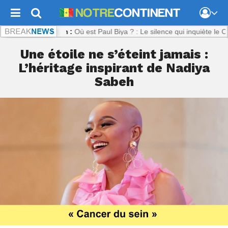
ontinent.com :
Où est Paul Biya ? : Le silence qui inquiète le Camer
Une étoile ne s’éteint jamais :
L’héritage inspirant de Nadiya
Sabeh