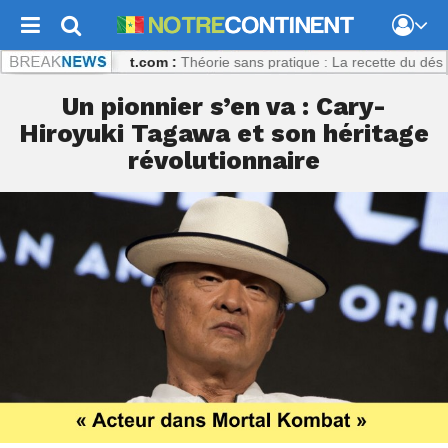
Notrecontinent.com :
Théorie sans pratique : La recette du désastre d
Un pionnier s’en va : Cary-
Hiroyuki Tagawa et son héritage
révolutionnaire