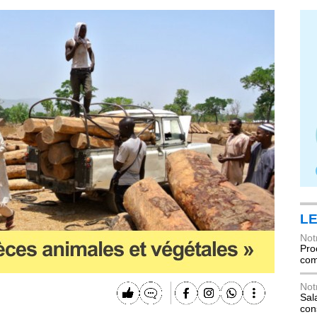
LE
Not
Pro
com
Not
Sala
con