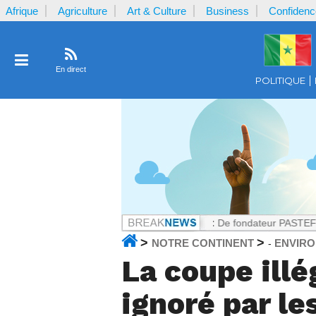
Afrique
Agriculture
Art & Culture
Business
Confidenc
En direct
POLITIQUE
 plaignante ?
Notrecontinent.com :
De fondateur PASTEF à allié du p
>
>
NOTRE CONTINENT
ENVIR
-
La coupe illé
ignoré par le