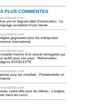
ES PLUS COMMENTES
recontinent.com
an prit en flagrant délit d’intoxication : Le
oignage accablant d’une cliente
recontinent.com
atégies gagnantes pour les entreprises :
merce international
recontinent.com
ncroyable histoire d’un avocat sénégalais qui
out quitté pour son pays : Mahamadou
djigora d’OCELESTE
recontinent.com
pense pour les résultats : Présidentielle en
ritanie
recontinent.com
veau casse-tête pour les élèves : L’anglais
nvite dans les cours