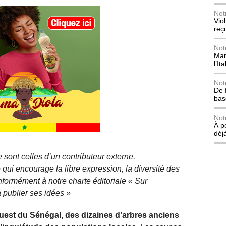
Not
Vio
reç
Not
Mani
l’Ita
Not
De 
bas
Not
À p
déj
 sont celles d’un contributeur externe.
qui encourage la libre expression, la diversité des
nformément à notre charte éditoriale « Sur
 publier ses idées »
uest du Sénégal, des dizaines d’arbres anciens