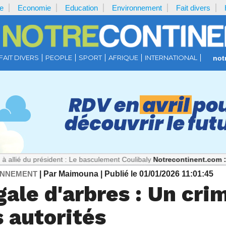
e
Economie
Education
Environnement
Fait divers
FAIT DIVERS
PEOPLE
SPORT
AFRIQUE
INTERNATIONAL
not
résident : Le basculement Coulibaly
Notrecontinent.com :
Théorie san
ONNEMENT
| Par Maimouna
| Publié le 01/01/2026 11:01:45
gale d'arbres : Un cr
s autorités