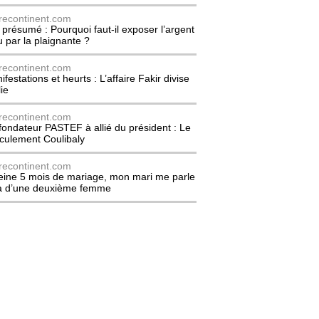
recontinent.com
l présumé : Pourquoi faut-il exposer l’argent
u par la plaignante ?
recontinent.com
festations et heurts : L’affaire Fakir divise
lie
recontinent.com
fondateur PASTEF à allié du président : Le
culement Coulibaly
recontinent.com
eine 5 mois de mariage, mon mari me parle
à d’une deuxième femme