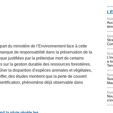
L
Not
Auch
tém
Not
Str
Com
art du ministère de l’Environnement face à cette
manque de responsabilité dans la préservation de la
Not
L’i
 que justifiées par la prétendue mort de certains
a t
 sur la gestion durable des ressources forestières.
Tan
îner la disparition d’espèces animales et végétales,
Not
ffet, des études montrent que la perte de couvert
Sus
 désertification, phénomène déjà observable dans
Mau
Not
Nou
s’i
d la pluie révèle les