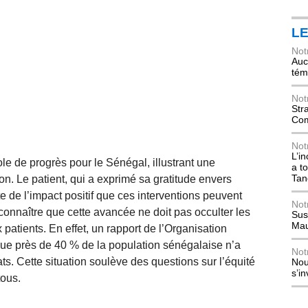
L
Not
Auch
tém
Not
Str
Com
Not
L’i
ole de progrès pour le Sénégal, illustrant une
a t
Tan
. Le patient, qui a exprimé sa gratitude envers
te de l’impact positif que ces interventions peuvent
Not
econnaître que cette avancée ne doit pas occulter les
Sus
Mau
patients. En effet, un rapport de l’Organisation
ue près de 40 % de la population sénégalaise n’a
Not
s. Cette situation soulève des questions sur l’équité
Nou
s’i
tous.