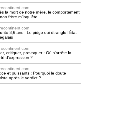
recontinent.com
ès la mort de notre mère, le comportement
mon frère m’inquiète
recontinent.com
urité 3,6 ans : Le piège qui étrangle l’État
égalais
recontinent.com
er, critiquer, provoquer : Où s’arrête la
erté d’expression ?
recontinent.com
tice et puissants : Pourquoi le doute
siste après le verdict ?