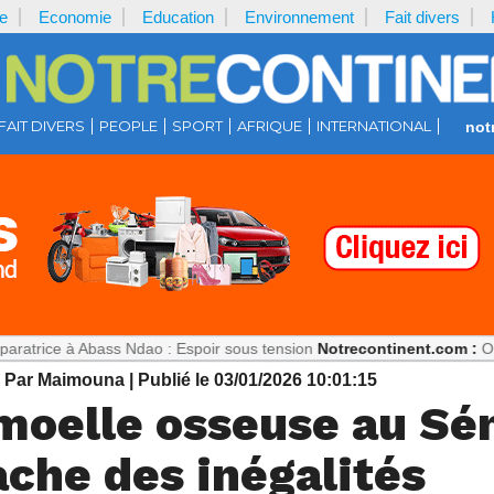
e
Economie
Education
Environnement
Fait divers
FAIT DIVERS
PEOPLE
SPORT
AFRIQUE
INTERNATIONAL
not
e à Abass Ndao : Espoir sous tension
Notrecontinent.com :
Où est Pau
| Par Maimouna
| Publié le 03/01/2026 10:01:15
 moelle osseuse au Sén
ache des inégalités