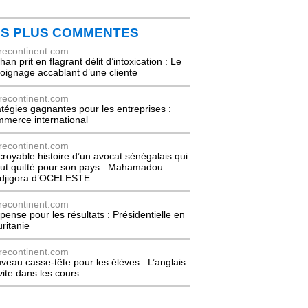
ES PLUS COMMENTES
recontinent.com
an prit en flagrant délit d’intoxication : Le
oignage accablant d’une cliente
recontinent.com
atégies gagnantes pour les entreprises :
merce international
recontinent.com
ncroyable histoire d’un avocat sénégalais qui
out quitté pour son pays : Mahamadou
djigora d’OCELESTE
recontinent.com
pense pour les résultats : Présidentielle en
ritanie
recontinent.com
veau casse-tête pour les élèves : L’anglais
nvite dans les cours