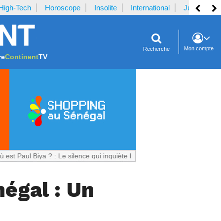
High-Tech
Horoscope
Insolite
International
Justice
Mon compte
Recherche
re
Continent
TV
l Biya ? : Le silence qui inquiète le Cameroun
égal : Un