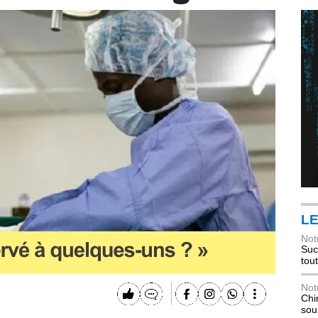
LE
Not
Suc
tou
Not
Chi
sou