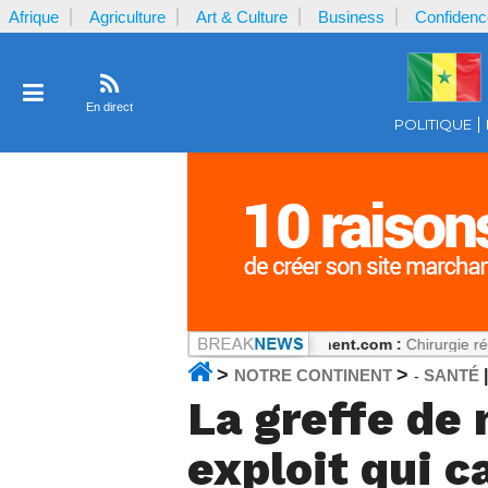
Afrique
Agriculture
Art & Culture
Business
Confidenc
En direct
POLITIQUE
s, mais tout peut changer
Notrecontinent.com :
Chirurgie réparatric
>
>
NOTRE CONTINENT
SANTÉ
-
La greffe de
exploit qui c