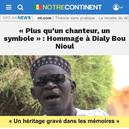
Notrecontinent.com :
Théorie sans pratique : La recette du désastre 
« Plus qu’un chanteur, un
symbole » : Hommage à Dialy Bou
Nioul