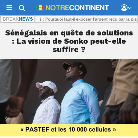
 :
Viol présumé : Pourquoi faut-il exposer l’argent reçu par la plaignant
Sénégalais en quête de solutions
: La vision de Sonko peut-elle
suffire ?