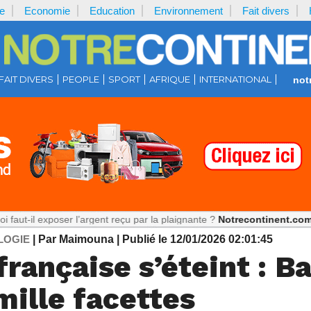
e
Economie
Education
Environnement
Fait divers
FAIT DIVERS
PEOPLE
SPORT
AFRIQUE
INTERNATIONAL
not
poser l’argent reçu par la plaignante ?
Notrecontinent.com :
Manifestat
LOGIE
| Par Maimouna
| Publié le 12/01/2026 02:01:45
rançaise s’éteint : Ba
 mille facettes