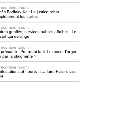
recontinent.com
cès Badiaky-Ka : La justice rebat
plètement les cartes
recontinent.com
ires gonflés, services publics affaiblis : Le
stat qui dérange
recontinent.com
l présumé : Pourquoi faut-il exposer l’argent
u par la plaignante ?
recontinent.com
festations et heurts : L’affaire Fakir divise
lie