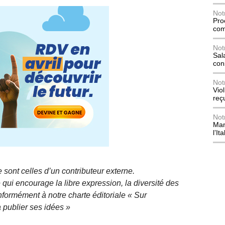
Not
Pro
com
Not
Sala
con
Not
Vio
reç
Not
Mani
l’Ita
 sont celles d’un contributeur externe.
qui encourage la libre expression, la diversité des
nformément à notre charte éditoriale « Sur
 publier ses idées »