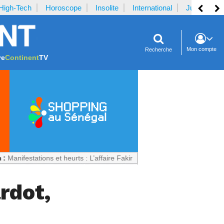
High-Tech
Horoscope
Insolite
International
Justice
Mon compte
Recherche
re
Continent
TV
ions et heurts : L’affaire Fakir divise l’Italie
rdot,