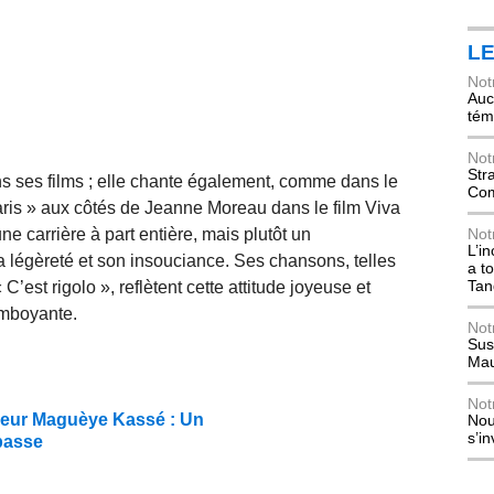
L
Not
Auch
tém
Not
Str
s ses films ; elle chante également, comme dans le
Com
aris » aux côtés de Jeanne Moreau dans le film Viva
e carrière à part entière, mais plutôt un
Not
L’i
 légèreté et son insouciance. Ses chansons, telles
a t
Tan
’est rigolo », reflètent cette attitude joyeuse et
lamboyante.
Not
Sus
Mau
Not
eur Maguèye Kassé : Un
Nou
s’i
passe