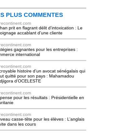
ES PLUS COMMENTES
recontinent.com
an prit en flagrant délit d’intoxication : Le
oignage accablant d’une cliente
recontinent.com
atégies gagnantes pour les entreprises :
merce international
recontinent.com
ncroyable histoire d’un avocat sénégalais qui
out quitté pour son pays : Mahamadou
djigora d’OCELESTE
recontinent.com
pense pour les résultats : Présidentielle en
ritanie
recontinent.com
veau casse-tête pour les élèves : L’anglais
nvite dans les cours