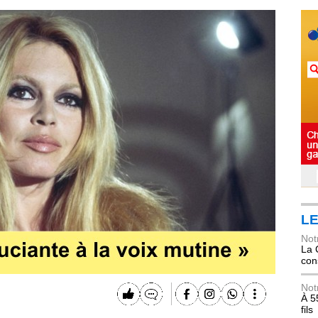
LE
Not
La 
con
Not
À 5
fils