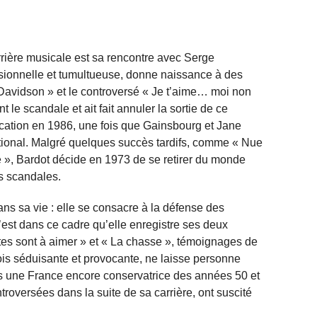
ière musicale est sa rencontre avec Serge
assionnelle et tumultueuse, donne naissance à des
avidson » et le controversé « Je t’aime… moi non
t le scandale et ait fait annuler la sortie de ce
blication en 1986, une fois que Gainsbourg et Jane
national. Malgré quelques succès tardifs, comme « Nue
vie », Bardot décide en 1973 de se retirer du monde
les scandales.
ans sa vie : elle se consacre à la défense des
’est dans ce cadre qu’elle enregistre ses deux
êtes sont à aimer » et « La chasse », témoignages de
fois séduisante et provocante, ne laisse personne
ans une France encore conservatrice des années 50 et
troversées dans la suite de sa carrière, ont suscité