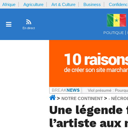
Afrique
Agriculture
Art & Culture
Business
Confidenc
En direct
POLITIQUE
 sans détour
Notrecontinent.com :
Viol présumé : Pourquoi faut-il ex
>
>
NOTRE CONTINENT
NÉCRO
-
Une légende f
l’artiste aux