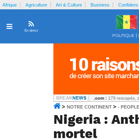
Afrique
Agriculture
Art & Culture
Business
Confidenc
En direct
POLITIQUE
séries scientifiques
Notrecontinent.com :
179 rescapés, zéro enquête
>
>
NOTRE CONTINENT
PEOPL
-
Nigeria : An
mortel