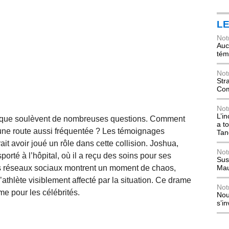
L
Not
Auch
tém
Not
Str
Com
Not
L’i
agique soulèvent de nombreuses questions. Comment
a t
ur une route aussi fréquentée ? Les témoignages
Tan
ait avoir joué un rôle dans cette collision. Joshua,
Not
orté à l’hôpital, où il a reçu des soins pour ses
Sus
es réseaux sociaux montrent un moment de chaos,
Mau
’athlète visiblement affecté par la situation. Ce drame
Not
ême pour les célébrités.
Nou
s’i