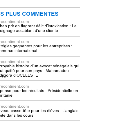
ES PLUS COMMENTES
recontinent.com
an prit en flagrant délit d’intoxication : Le
oignage accablant d’une cliente
recontinent.com
atégies gagnantes pour les entreprises :
merce international
recontinent.com
ncroyable histoire d’un avocat sénégalais qui
out quitté pour son pays : Mahamadou
djigora d’OCELESTE
recontinent.com
pense pour les résultats : Présidentielle en
ritanie
recontinent.com
veau casse-tête pour les élèves : L’anglais
nvite dans les cours