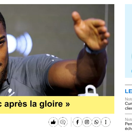
LE
Not
Cum
cli
Not
Pen
éch