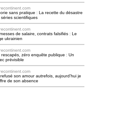
recontinent.com
orie sans pratique : La recette du désastre
 séries scientifiques
recontinent.com
messes de salaire, contrats falsifiés : Le
ge ukrainien
recontinent.com
 rescapés, zéro enquête publique : Un
ec prévisible
recontinent.com
i refusé son amour autrefois, aujourd’hui je
ffre de son absence