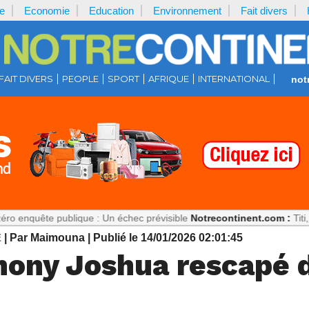
e
Economie
Education
Environnement
Fait divers
FAIT DIVERS
PEOPLE
SPORT
AFRIQUE
INTERNATIONAL
not
 publique : Un échec prévisible
Notrecontinent.com :
Titi, ciblée po
E
| Par Maimouna
| Publié le 14/01/2026 02:01:45
thony Joshua rescapé 