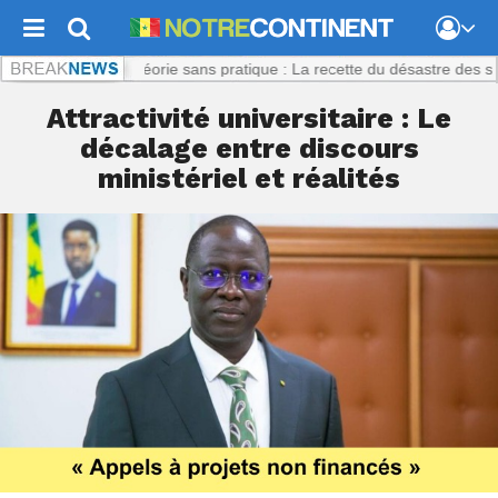
inent.com :
Théorie sans pratique : La recette du désastre des séries s
Attractivité universitaire : Le
décalage entre discours
ministériel et réalités