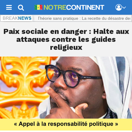
inent.com :
Théorie sans pratique : La recette du désastre des séries 
Paix sociale en danger : Halte aux
attaques contre les guides
religieux