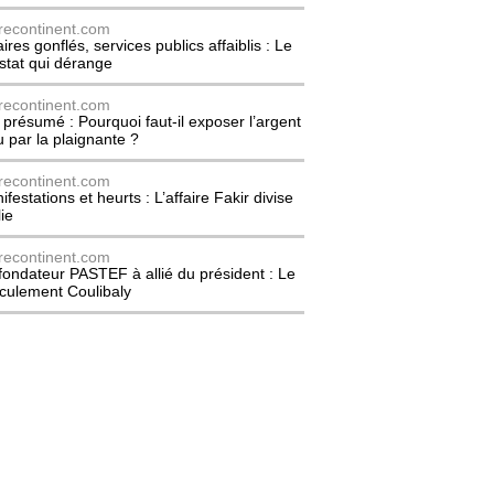
recontinent.com
ires gonflés, services publics affaiblis : Le
stat qui dérange
recontinent.com
l présumé : Pourquoi faut-il exposer l’argent
u par la plaignante ?
recontinent.com
festations et heurts : L’affaire Fakir divise
lie
recontinent.com
fondateur PASTEF à allié du président : Le
culement Coulibaly