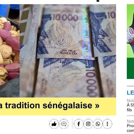
LE
Not
À 5
fils
Not
Pro
com