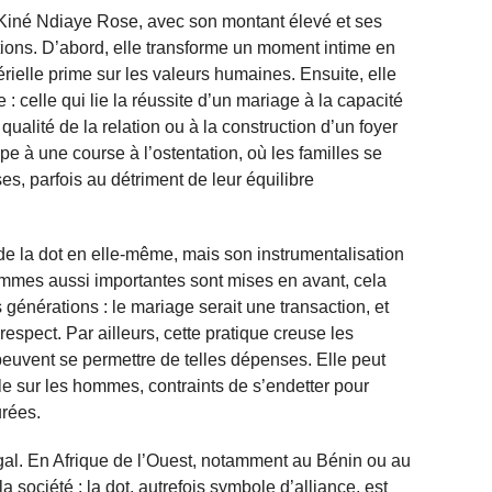
e Kiné Ndiaye Rose, avec son montant élevé et ses
ions. D’abord, elle transforme un moment intime en
rielle prime sur les valeurs humaines. Ensuite, elle
 celle qui lie la réussite d’un mariage à la capacité
 qualité de la relation ou à la construction d’un foyer
ipe à une course à l’ostentation, où les familles se
es, parfois au détriment de leur équilibre
de la dot en elle-même, mais son instrumentalisation
mmes aussi importantes sont mises en avant, cela
nérations : le mariage serait une transaction, et
espect. Par ailleurs, cette pratique creuse les
peuvent se permettre de telles dépenses. Elle peut
e sur les hommes, contraints de s’endetter pour
urées.
gal. En Afrique de l’Ouest, notamment au Bénin ou au
a société : la dot, autrefois symbole d’alliance, est