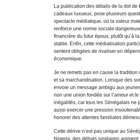
La publication des détails de la dot d
cadeaux luxueux, pose plusieurs quest
spectacle médiatique, où la valeur maté
renforce une norme sociale dangereuse :
financière du futur époux, plutôt qu’à la
stable. Enfin, cette médiatisation partic
sentent obligées de rivaliser en dépens
économique.
Je ne remets pas en cause la tradition 
et sa marchandisation. Lorsque des so
envoie un message ambigu aux jeunes gé
non une union fondée sur l’amour et le r
inégalités, car tous les Sénégalais ne 
aussi exercer une pression insoutenabl
honorer des attentes familiales démes
Cette dérive n’est pas unique au Séné
Nigeria, des débats similaires animent l