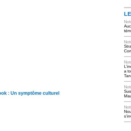
L
Not
Auch
tém
Not
Str
Com
Not
L’i
a t
Tan
Not
Sus
 look : Un symptôme culturel
Mau
Not
Nou
s’i