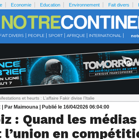
e
Economie
Education
Environnement
Fait divers
FAIT DIVERS
PEOPLE
SPORT
AFRIQUE
INTERNATIONAL
not
 heurts : L’affaire Fakir divise l’Italie
E
| Par Maimouna
| Publié le 16/04/2026 06:04:00
iz : Quand les médias
 l’union en compétiti