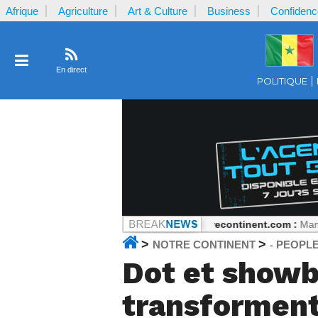
Afrique
Agriculture
Art & Culture
Business
Confidenc
En direct
POLITIQUE
’argent reçu par la plaignante ?
Notrecontinent.com :
Manifestations et
>
>
NOTRE CONTINENT
PEOPL
-
Dot et showb
transforment