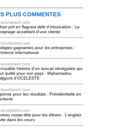
ES PLUS COMMENTES
recontinent.com
an prit en flagrant délit d’intoxication : Le
oignage accablant d’une cliente
recontinent.com
atégies gagnantes pour les entreprises :
merce international
recontinent.com
ncroyable histoire d’un avocat sénégalais qui
out quitté pour son pays : Mahamadou
djigora d’OCELESTE
recontinent.com
pense pour les résultats : Présidentielle en
ritanie
recontinent.com
veau casse-tête pour les élèves : L’anglais
nvite dans les cours