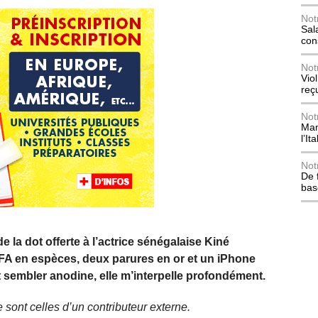
Not
Sala
con
Not
Vio
reç
Not
Mani
l’Ita
Not
De 
bas
de la dot offerte à l’actrice sénégalaise Kiné
CFA en espèces, deux parures en or et un iPhone
t sembler anodine, elle m’interpelle profondément.
 sont celles d’un contributeur externe.