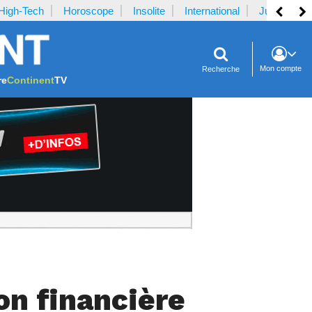
High-Tech
Horoscope
Insolite
International
Justice
Mon compte
Recherche
re
Continent
TV
on financière