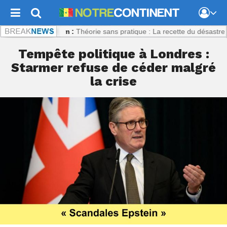
continent.com :
Théorie sans pratique : La recette du désastre des sér
Tempête politique à Londres :
Starmer refuse de céder malgré
la crise