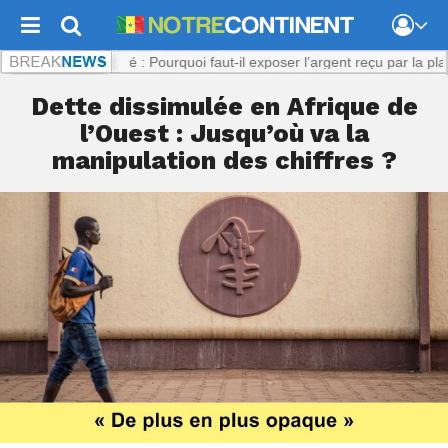
:
Viol présumé : Pourquoi faut-il exposer l’argent reçu par la plaignant
Dette dissimulée en Afrique de
l’Ouest : Jusqu’où va la
manipulation des chiffres ?