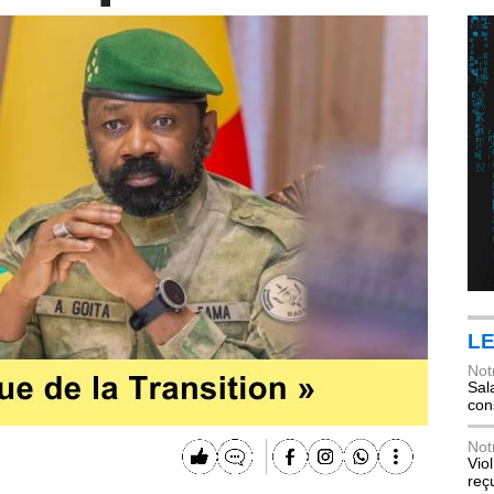
LE
Not
Sala
con
Not
Vio
reç