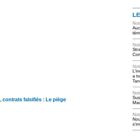
L
Not
Auch
tém
Not
Str
Com
Not
L’i
a t
Tan
Not
Sus
contrats falsifiés : Le piège
Mau
Not
Nou
s’i