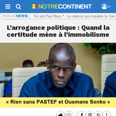
tinent.com :
Où est Paul Biya ? : Le silence qui inquiète le Cameroun
L’arrogance politique : Quand la
certitude mène à l’immobilisme