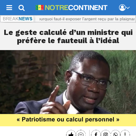
l présumé : Pourquoi faut-il exposer l’argent reçu par la plaignante ?
No
Le geste calculé d’un ministre qui
préfère le fauteuil à l’idéal