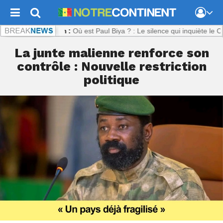
continent.com :
Où est Paul Biya ? : Le silence qui inquiète le Camer
La junte malienne renforce son
contrôle : Nouvelle restriction
politique