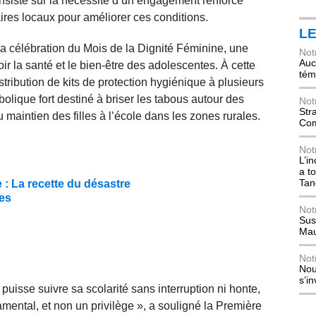
nsisté sur la nécessité d’un engagement renforcé
ires locaux pour améliorer ces conditions.
L
la célébration du Mois de la Dignité Féminine, une
Not
Auch
ir la santé et le bien-être des adolescentes. À cette
tém
ribution de kits de protection hygiénique à plusieurs
bolique fort destiné à briser les tabous autour des
Not
Str
maintien des filles à l’école dans les zones rurales.
Com
Not
L’i
a t
Tan
 : La recette du désastre
ues
Not
Sus
Mau
Not
Nou
s’i
 puisse suivre sa scolarité sans interruption ni honte,
amental, et non un privilège », a souligné la Première