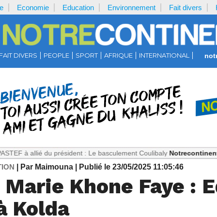
e
Economie
Education
Environnement
Fait divers
FAIT DIVERS
PEOPLE
SPORT
AFRIQUE
INTERNATIONAL
not
ié du président : Le basculement Coulibaly
Notrecontinent.com :
Thé
TION
| Par Maimouna
| Publié le 23/05/2025 11:05:46
e Marie Khone Faye : 
 à Kolda