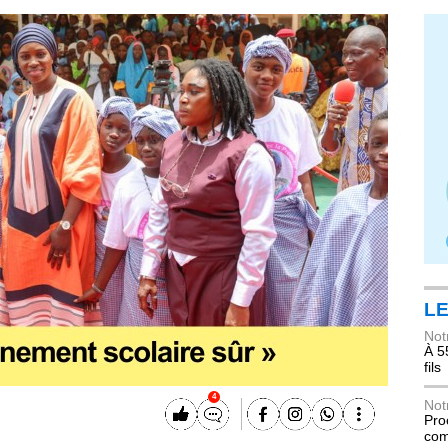
LE
Not
À 5
fils
4
Not
Pro
com