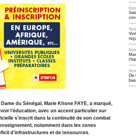
Not
Sala
con
Not
Vio
reç
Not
Mani
l’Ita
Not
De 
bas
re Dame du Sénégal, Marie Khone FAYE, a marqué,
oir l’éducation, avec un accent particulier sur
fficielle s’inscrit dans la continuité de son combat
 l’enseignement, notamment dans les zones
icit d’infrastructures et de ressources.