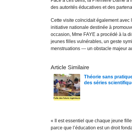
Face à ces défis, la Première Dame a i
des autorités éducatives et des partena
Cette visite coïncidait également avec 
initiative nationale destinée à promouvo
occasion, Mme FAYE a procédé à la dist
jeunes filles vulnérables, un geste sym
menstruations — un obstacle majeur au 
Article Similaire
Théorie sans pratique
des séries scientifiq
« Il est essentiel que chaque jeune fille
parce que l’éducation est un droit fond