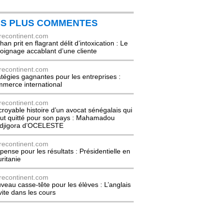
ES PLUS COMMENTES
recontinent.com
an prit en flagrant délit d’intoxication : Le
oignage accablant d’une cliente
recontinent.com
atégies gagnantes pour les entreprises :
merce international
recontinent.com
ncroyable histoire d’un avocat sénégalais qui
out quitté pour son pays : Mahamadou
djigora d’OCELESTE
recontinent.com
pense pour les résultats : Présidentielle en
ritanie
recontinent.com
veau casse-tête pour les élèves : L’anglais
nvite dans les cours