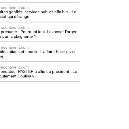
recontinent.com
ires gonflés, services publics affaiblis : Le
stat qui dérange
recontinent.com
l présumé : Pourquoi faut-il exposer l’argent
u par la plaignante ?
recontinent.com
festations et heurts : L’affaire Fakir divise
lie
recontinent.com
fondateur PASTEF à allié du président : Le
culement Coulibaly