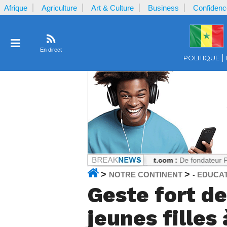
Afrique
Agriculture
Art & Culture
Business
Confidenc
En direct
POLITIQUE
u par la plaignante ?
Notrecontinent.com :
De fondateur PASTEF à all
>
>
NOTRE CONTINENT
EDUCA
-
Geste fort d
jeunes filles