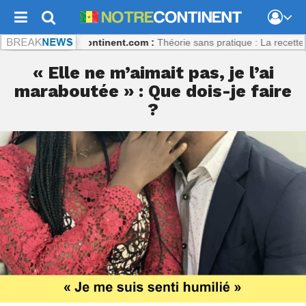
libaly
Notrecontinent.com :
Théorie sans pratique : La recette du dés
« Elle ne m’aimait pas, je l’ai
maraboutée » : Que dois-je faire
?