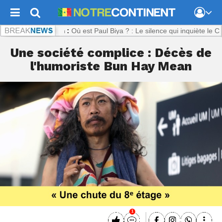
ontinent.com :
Où est Paul Biya ? : Le silence qui inquiète le Camero
Une société complice : Décès de
l'humoriste Bun Hay Mean
1