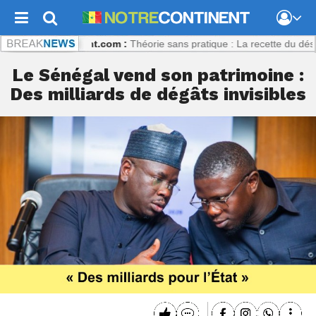
otrecontinent.com :
Théorie sans pratique : La recette du désastre de
Le Sénégal vend son patrimoine :
Des milliards de dégâts invisibles