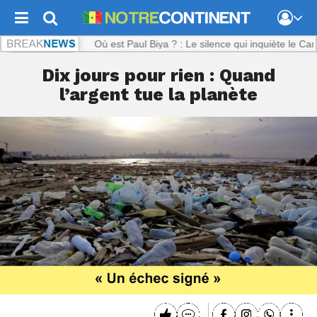
ontinent.com :
Où est Paul Biya ? : Le silence qui inquiète le Camero
Dix jours pour rien : Quand
l’argent tue la planète