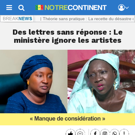
ontinent.com :
Théorie sans pratique : La recette du désastre des séri
Des lettres sans réponse : Le
ministère ignore les artistes