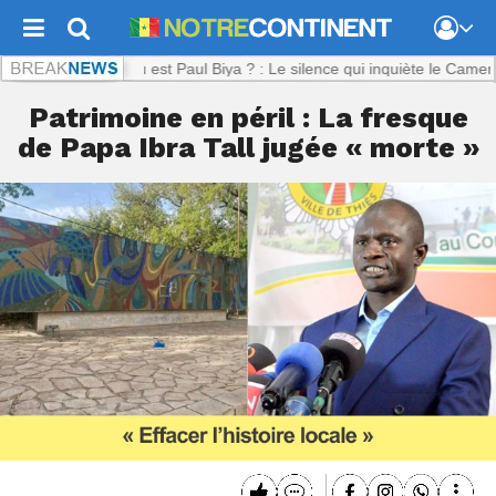
ent.com :
Où est Paul Biya ? : Le silence qui inquiète le Cameroun
Patrimoine en péril : La fresque
de Papa Ibra Tall jugée « morte »