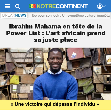
.com :
Titi, ciblée pour son look : Un symptôme culturel inquiétant
Notr
Ibrahim Mahama en tête de la
Power List : L’art africain prend
sa juste place