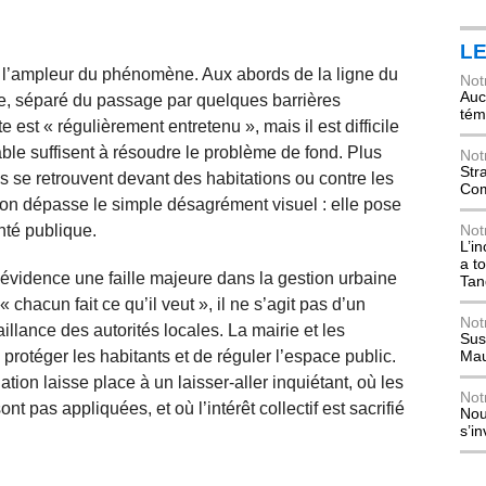
L
nt l’ampleur du phénomène. Aux abords de la ligne du
Not
Auch
e, séparé du passage par quelques barrières
tém
te est « régulièrement entretenu », mais il est difficile
le suffisent à résoudre le problème de fond. Plus
Not
Str
s se retrouvent devant des habitations ou contre les
Com
tion dépasse le simple désagrément visuel : elle pose
nté publique.
Not
L’i
a t
 évidence une faille majeure dans la gestion urbaine
Tan
chacun fait ce qu’il veut », il ne s’agit pas d’un
Not
illance des autorités locales. La mairie et les
Sus
protéger les habitants et de réguler l’espace public.
Mau
tion laisse place à un laisser-aller inquiétant, où les
Not
t pas appliquées, et où l’intérêt collectif est sacrifié
Nou
s’i