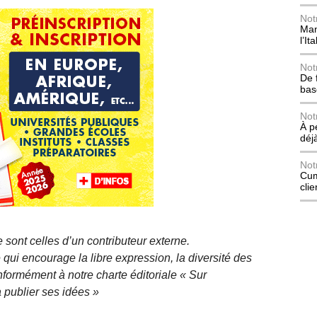
Not
Mani
l’Ita
Not
De 
bas
Not
À p
déj
Not
Cum
cli
 sont celles d’un contributeur externe.
qui encourage la libre expression, la diversité des
nformément à notre charte éditoriale « Sur
 publier ses idées »