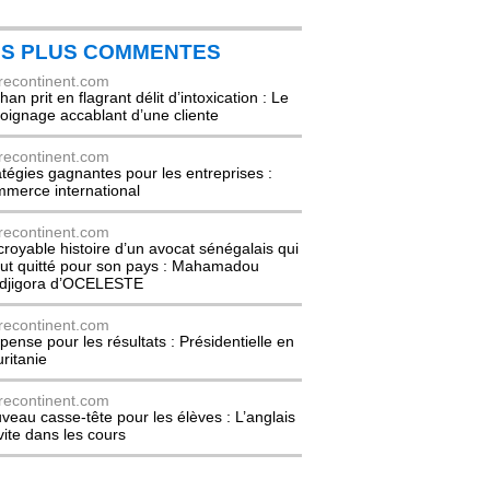
ES PLUS COMMENTES
recontinent.com
an prit en flagrant délit d’intoxication : Le
oignage accablant d’une cliente
recontinent.com
atégies gagnantes pour les entreprises :
merce international
recontinent.com
ncroyable histoire d’un avocat sénégalais qui
out quitté pour son pays : Mahamadou
djigora d’OCELESTE
recontinent.com
pense pour les résultats : Présidentielle en
ritanie
recontinent.com
veau casse-tête pour les élèves : L’anglais
nvite dans les cours