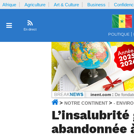
Afrique
Agriculture
Art & Culture
Business
Confidenc
En direct
POLITIQUE
 reçu par la plaignante ?
Notrecontinent.com :
De fondateur PASTEF à
>
>
NOTRE CONTINENT
ENVIR
-
L’insalubrité
abandonnée à