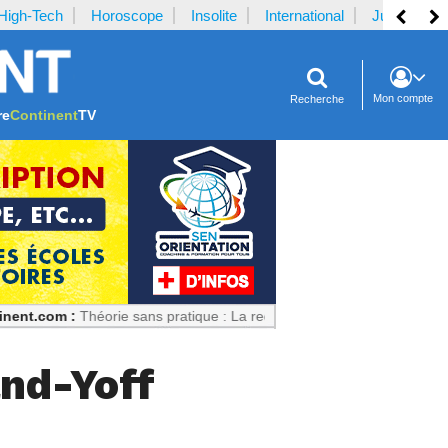
High-Tech
Horoscope
Insolite
International
Justice
Mon compte
Recherche
re
Continent
TV
Théorie sans pratique : La recette du désastre des séries scientifiques
and-Yoff