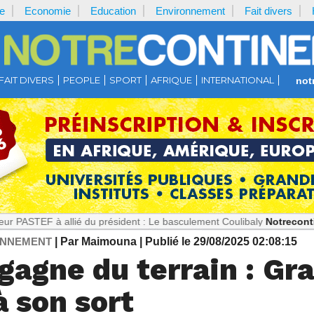
e
Economie
Education
Environnement
Fait divers
FAIT DIVERS
PEOPLE
SPORT
AFRIQUE
INTERNATIONAL
not
 allié du président : Le basculement Coulibaly
Notrecontinent.com :
ONNEMENT
| Par Maimouna
| Publié le 29/08/2025 02:08:15
 gagne du terrain : Gr
 son sort