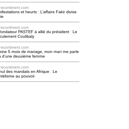
recontinent.com
festations et heurts : L’affaire Fakir divise
lie
recontinent.com
fondateur PASTEF à allié du président : Le
culement Coulibaly
recontinent.com
eine 5 mois de mariage, mon mari me parle
à d’une deuxième femme
recontinent.com
ul des mandats en Afrique : Le
entélisme au pouvoir