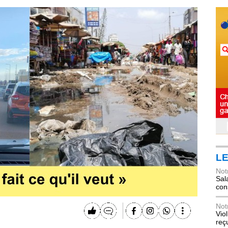
LE
Not
Sala
con
Not
Vio
reç