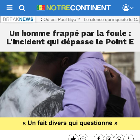
ntinent.com :
Où est Paul Biya ? : Le silence qui inquiète le Camerou
Un homme frappé par la foule :
L'incident qui dépasse le Point E