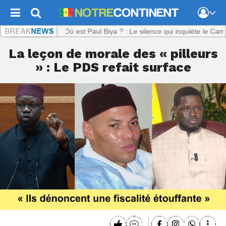
inent.com :
Où est Paul Biya ? : Le silence qui inquiète le Cameroun
La leçon de morale des « pilleurs
» : Le PDS refait surface