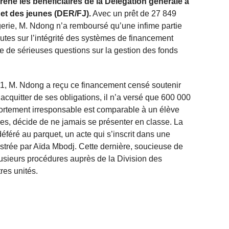
grène les bénéficiaires de la Délégation générale à
 et des jeunes (DER/FJ).
Avec un prêt de 27 849
erie, M. Ndong n’a remboursé qu’une infime partie
utes sur l’intégrité des systèmes de financement
ve de sérieuses questions sur la gestion des fonds
2021, M. Ndong a reçu ce financement censé soutenir
’acquitter de ses obligations, il n’a versé que 600 000
portement irresponsable est comparable à un élève
des, décide de ne jamais se présenter en classe. La
 déféré au parquet, un acte qui s’inscrit dans une
strée par Aïda Mbodj. Cette dernière, soucieuse de
lusieurs procédures auprès de la Division des
res unités.