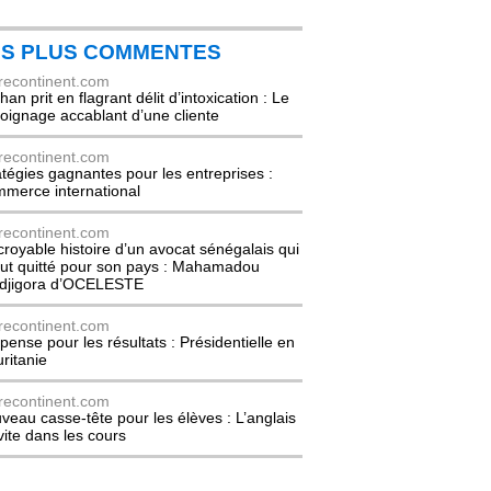
ES PLUS COMMENTES
recontinent.com
an prit en flagrant délit d’intoxication : Le
oignage accablant d’une cliente
recontinent.com
atégies gagnantes pour les entreprises :
merce international
recontinent.com
ncroyable histoire d’un avocat sénégalais qui
out quitté pour son pays : Mahamadou
djigora d’OCELESTE
recontinent.com
pense pour les résultats : Présidentielle en
ritanie
recontinent.com
veau casse-tête pour les élèves : L’anglais
nvite dans les cours