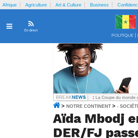
Afrique
Agriculture
Art & Culture
Business
Confidenc
En direct
POLITIQUE
te le Cameroun
Notrecontinent.com :
La Coupe du monde ultra-commerc
>
>
NOTRE CONTINENT
SOCIÉT
-
Aïda Mbodj en
DER/FJ passe