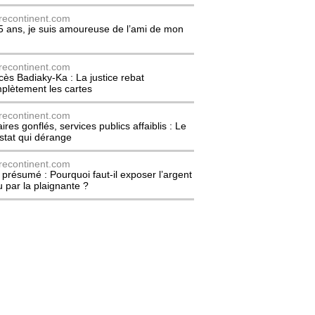
recontinent.com
5 ans, je suis amoureuse de l’ami de mon
recontinent.com
cès Badiaky-Ka : La justice rebat
plètement les cartes
recontinent.com
ires gonflés, services publics affaiblis : Le
stat qui dérange
recontinent.com
l présumé : Pourquoi faut-il exposer l’argent
u par la plaignante ?