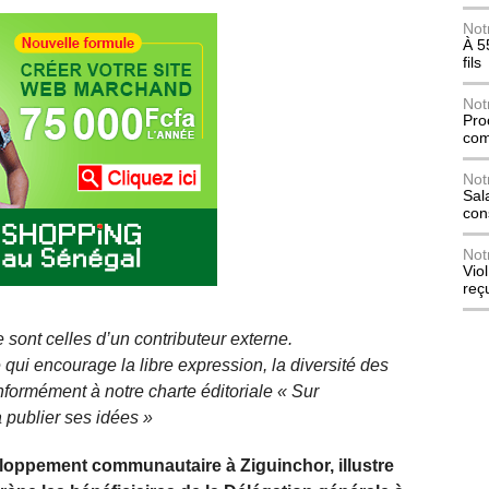
Not
À 5
fils
Not
Pro
com
Not
Sala
con
Not
Vio
reç
 sont celles d’un contributeur externe.
qui encourage la libre expression, la diversité des
nformément à notre charte éditoriale « Sur
 publier ses idées »
eloppement communautaire à Ziguinchor, illustre