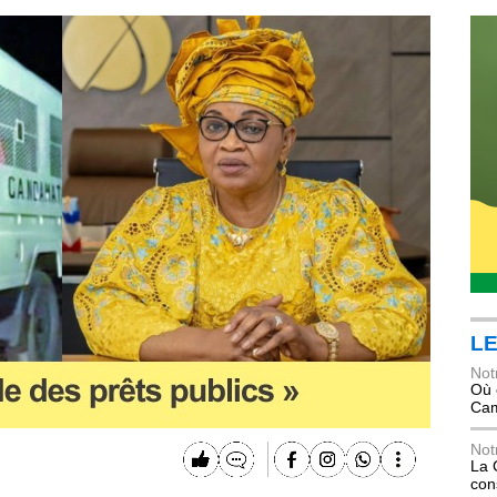
LE
Not
Où 
Ca
Not
La 
con