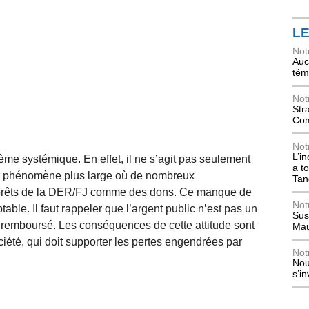
L
Not
Auch
tém
Not
Str
Com
Not
L’i
ème systémique. En effet, il ne s’agit pas seulement
a t
’un phénomène plus large où de nombreux
Tan
s prêts de la DER/FJ comme des dons. Ce manque de
Not
table. Il faut rappeler que l’argent public n’est pas un
Sus
e remboursé. Les conséquences de cette attitude sont
Mau
iété, qui doit supporter les pertes engendrées par
Not
Nou
s’i