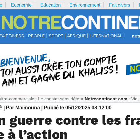
e
Economie
Education
Environnement
Fait divers
FAIT DIVERS
PEOPLE
SPORT
AFRIQUE
INTERNATIONAL
not
iale : Le constat sans détour
Notrecontinent.com :
Viol présumé : P
É
| Par Maimouna
| Publié le 05/12/2025 08:12:00
 guerre contre les fr
 à l’action