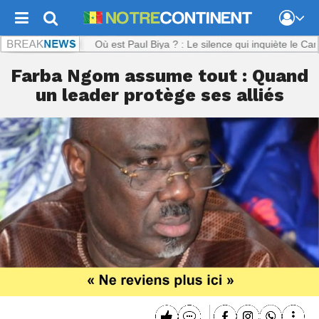
tinent.com :
Où est Paul Biya ? : Le silence qui inquiète le Cameroun
Farba Ngom assume tout : Quand
un leader protège ses alliés