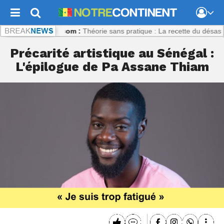
recontinent.com :
Théorie sans pratique : La recette du désastre des 
Précarité artistique au Sénégal :
L'épilogue de Pa Assane Thiam