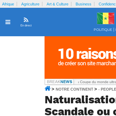
Afrique
Agriculture
Art & Culture
Business
Confidenc
En direct
POLITIQUE
le Cameroun
Notrecontinent.com :
La Coupe du monde ultra-commercia
>
>
NOTRE CONTINENT
PEOPL
-
Naturalisati
Scandale ou 