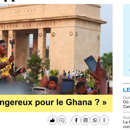
LE
Not
Où 
Ca
Not
La 
con