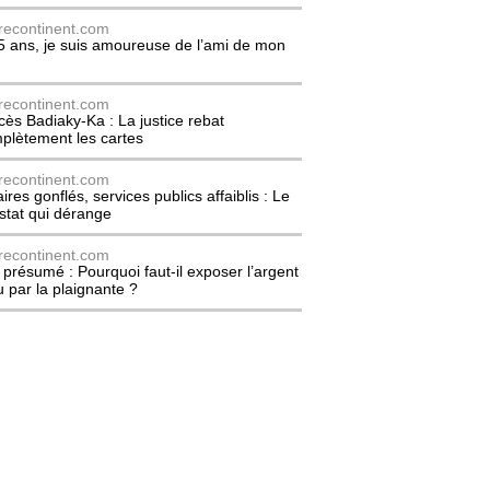
recontinent.com
5 ans, je suis amoureuse de l’ami de mon
recontinent.com
cès Badiaky-Ka : La justice rebat
plètement les cartes
recontinent.com
ires gonflés, services publics affaiblis : Le
stat qui dérange
recontinent.com
l présumé : Pourquoi faut-il exposer l’argent
u par la plaignante ?