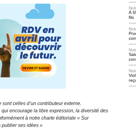
Not
À 5
fils
Not
Pro
com
Not
Sala
con
Not
Vio
reç
 sont celles d’un contributeur externe.
qui encourage la libre expression, la diversité des
nformément à notre charte éditoriale « Sur
 publier ses idées »