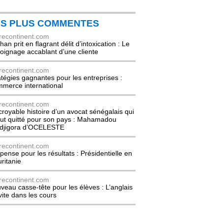
ES PLUS COMMENTES
recontinent.com
an prit en flagrant délit d’intoxication : Le
oignage accablant d’une cliente
recontinent.com
atégies gagnantes pour les entreprises :
merce international
recontinent.com
ncroyable histoire d’un avocat sénégalais qui
out quitté pour son pays : Mahamadou
djigora d’OCELESTE
recontinent.com
pense pour les résultats : Présidentielle en
ritanie
recontinent.com
veau casse-tête pour les élèves : L’anglais
nvite dans les cours