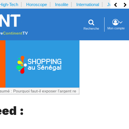
High-Tech
Horoscope
Insolite
International
Justice
Mon compte
Recherche
re
Continent
TV
quoi faut-il exposer l’argent reçu par la plaignante ?
Notrecontinent.
ed :