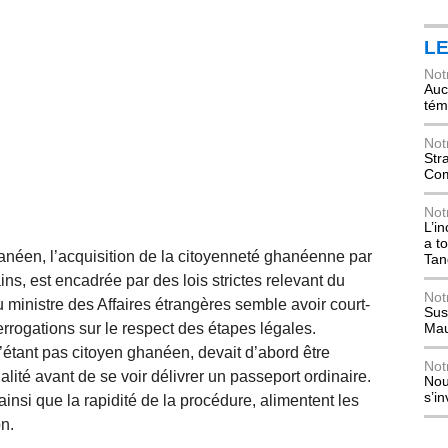
L
Not
Auch
tém
Not
Str
Com
Not
L’i
a t
éen, l’acquisition de la citoyenneté ghanéenne par
Tan
ns, est encadrée par des lois strictes relevant du
Not
du ministre des Affaires étrangères semble avoir court-
Sus
errogations sur le respect des étapes légales.
Mau
tant pas citoyen ghanéen, devait d’abord être
Not
lité avant de se voir délivrer un passeport ordinaire.
Nou
s’i
 ainsi que la rapidité de la procédure, alimentent les
on.