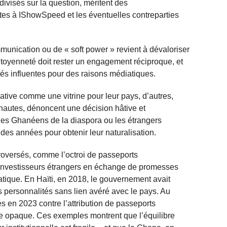
ivisés sur la question, méritent des
rtes à IShowSpeed et les éventuelles contreparties
mmunication ou de « soft power » revient à dévaloriser
citoyenneté doit rester un engagement réciproque, et
és influentes pour des raisons médiatiques.
iative comme une vitrine pour leur pays, d’autres,
autes, dénoncent une décision hâtive et
 les Ghanéens de la diaspora ou les étrangers
 des années pour obtenir leur naturalisation.
troversés, comme l’octroi de passeports
 investisseurs étrangers en échange de promesses
atique. En Haïti, en 2018, le gouvernement avait
es personnalités sans lien avéré avec le pays. Au
 en 2023 contre l’attribution de passeports
ée opaque. Ces exemples montrent que l’équilibre