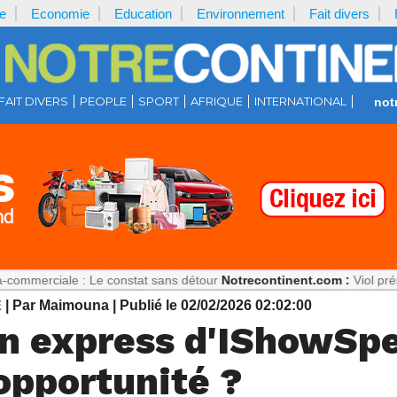
e
Economie
Education
Environnement
Fait divers
FAIT DIVERS
PEOPLE
SPORT
AFRIQUE
INTERNATIONAL
not
le : Le constat sans détour
Notrecontinent.com :
Viol présumé : Pour
E
| Par Maimouna
| Publié le 02/02/2026 02:02:00
on express d'IShowSpe
opportunité ?