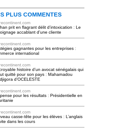
ES PLUS COMMENTES
recontinent.com
an prit en flagrant délit d’intoxication : Le
oignage accablant d’une cliente
recontinent.com
atégies gagnantes pour les entreprises :
merce international
recontinent.com
ncroyable histoire d’un avocat sénégalais qui
out quitté pour son pays : Mahamadou
djigora d’OCELESTE
recontinent.com
pense pour les résultats : Présidentielle en
ritanie
recontinent.com
veau casse-tête pour les élèves : L’anglais
nvite dans les cours