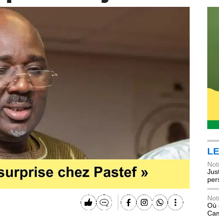
LE
Not
Jus
per
Not
Où 
Ca