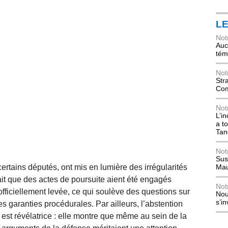
L
Not
Auch
tém
Not
Str
Com
Not
L’i
a t
Tan
Not
Sus
rtains députés, ont mis en lumière des irrégularités
Mau
fait que des actes de poursuite aient été engagés
Not
ficiellement levée, ce qui soulève des questions sur
Nou
s’i
es garanties procédurales. Par ailleurs, l’abstention
l est révélatrice : elle montre que même au sein de la