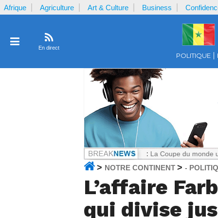
Afrique
Agriculture
Art & Culture
Business
Confidenc
En direct
POLITIQUE
te le Cameroun
Notrecontinent.com :
La Coupe du monde ultra-commerc
>
>
NOTRE CONTINENT
POLITI
-
L’affaire Fa
qui divise ju