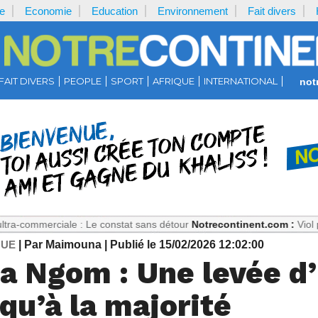
e
Economie
Education
Environnement
Fait divers
FAIT DIVERS
PEOPLE
SPORT
AFRIQUE
INTERNATIONAL
not
iale : Le constat sans détour
Notrecontinent.com :
Viol présumé : P
QUE
| Par Maimouna
| Publié le 15/02/2026 12:02:00
rba Ngom : Une levée 
squ’à la majorité