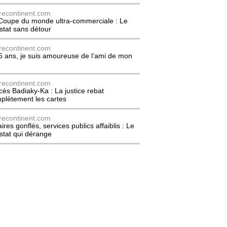
recontinent.com
Coupe du monde ultra-commerciale : Le
stat sans détour
recontinent.com
5 ans, je suis amoureuse de l’ami de mon
recontinent.com
cès Badiaky-Ka : La justice rebat
plètement les cartes
recontinent.com
ires gonflés, services publics affaiblis : Le
stat qui dérange