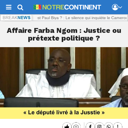
t.com :
Où est Paul Biya ? : Le silence qui inquiète le Cameroun
Affaire Farba Ngom : Justice ou
prétexte politique ?