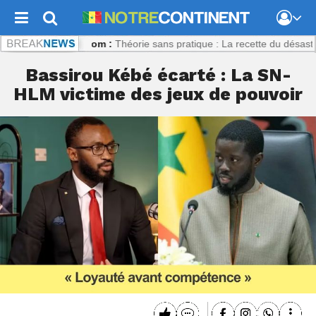
econtinent.com :
Théorie sans pratique : La recette du désastre des s
Bassirou Kébé écarté : La SN-
HLM victime des jeux de pouvoir