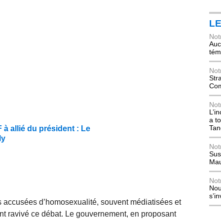
L
Not
Auch
tém
Not
Str
Com
Not
L’i
a t
Tan
 allié du président : Le
ly
Not
Sus
Mau
Not
Nou
s’i
s accusées d’homosexualité, souvent médiatisées et
ont ravivé ce débat. Le gouvernement, en proposant