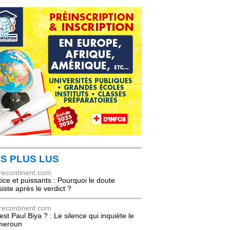
S PLUS LUS
recontinent.com
tice et puissants : Pourquoi le doute
siste après le verdict ?
recontinent.com
est Paul Biya ? : Le silence qui inquiète le
meroun