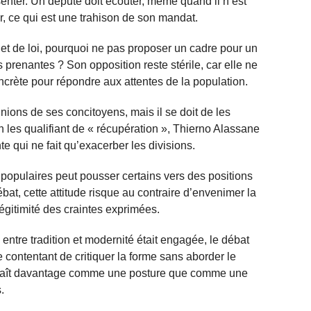
senter. Un député doit écouter, même quand il n’est
ter, ce qui est une trahison de son mandat.
jet de loi, pourquoi ne pas proposer un cadre pour un
s prenantes ? Son opposition reste stérile, car elle ne
crète pour répondre aux attentes de la population.
inions de ses concitoyens, mais il se doit de les
n les qualifiant de « récupération », Thierno Alassane
 qui ne fait qu’exacerber les divisions.
 populaires peut pousser certains vers des positions
bat, cette attitude risque au contraire d’envenimer la
légitimité des craintes exprimées.
e entre tradition et modernité était engagée, le débat
se contentant de critiquer la forme sans aborder le
pparaît davantage comme une posture que comme une
.