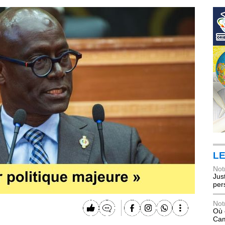
LE
Not
Jus
per
Not
Où 
Ca