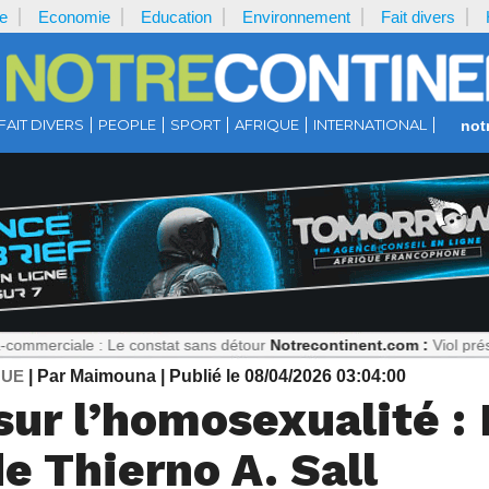
e
Economie
Education
Environnement
Fait divers
FAIT DIVERS
PEOPLE
SPORT
AFRIQUE
INTERNATIONAL
not
 : Le constat sans détour
Notrecontinent.com :
Viol présumé : Pourq
QUE
| Par Maimouna
| Publié le 08/04/2026 03:04:00
 sur l’homosexualité :
e Thierno A. Sall