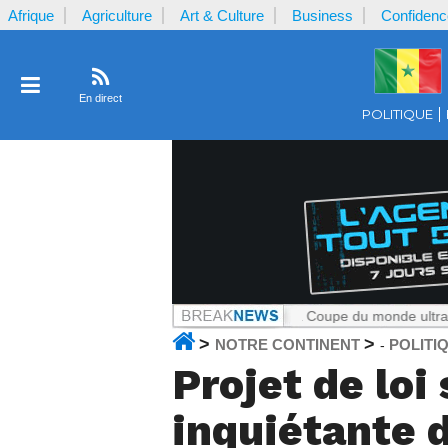
Afrique
Agriculture
Art & Culture
Business
Confidenc
En direct
POLITIQUE
 Cameroun
Notrecontinent.com :
La Coupe du monde ultra-commerciale
>
>
NOTRE CONTINENT
POLITI
-
Projet de loi
inquiétante d