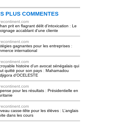
ES PLUS COMMENTES
recontinent.com
an prit en flagrant délit d’intoxication : Le
oignage accablant d’une cliente
recontinent.com
atégies gagnantes pour les entreprises :
merce international
recontinent.com
ncroyable histoire d’un avocat sénégalais qui
out quitté pour son pays : Mahamadou
djigora d’OCELESTE
recontinent.com
pense pour les résultats : Présidentielle en
ritanie
recontinent.com
veau casse-tête pour les élèves : L’anglais
nvite dans les cours