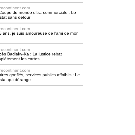
recontinent.com
Coupe du monde ultra-commerciale : Le
stat sans détour
recontinent.com
5 ans, je suis amoureuse de l’ami de mon
recontinent.com
cès Badiaky-Ka : La justice rebat
plètement les cartes
recontinent.com
ires gonflés, services publics affaiblis : Le
stat qui dérange