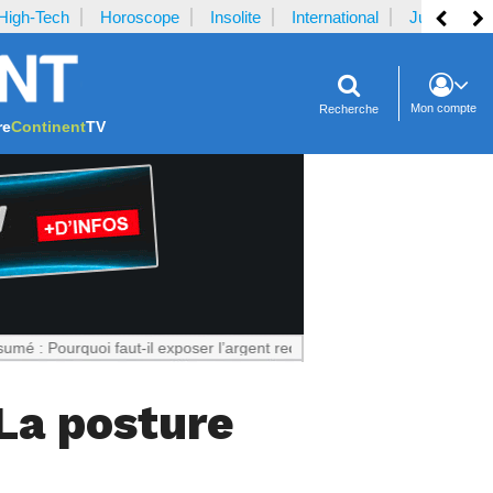
High-Tech
Horoscope
Insolite
International
Justice
Mon compte
Recherche
re
Continent
TV
uoi faut-il exposer l’argent reçu par la plaignante ?
Notrecontinent.c
 La posture