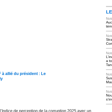
L
Not
Auch
tém
Not
Str
Com
Not
L’i
a t
Tan
 allié du président : Le
Not
Sus
ly
Mau
Not
Nou
s’i
’Indice de perception de la corruption 2025 avec un