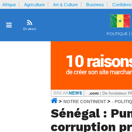
Afrique
Agriculture
Art & Culture
Business
Confidenc
En direct
POLITIQUE
 par la plaignante ?
Notrecontinent.com :
De fondateur PASTEF à alli
>
>
NOTRE CONTINENT
POLITI
-
Sénégal : Pu
corruption p