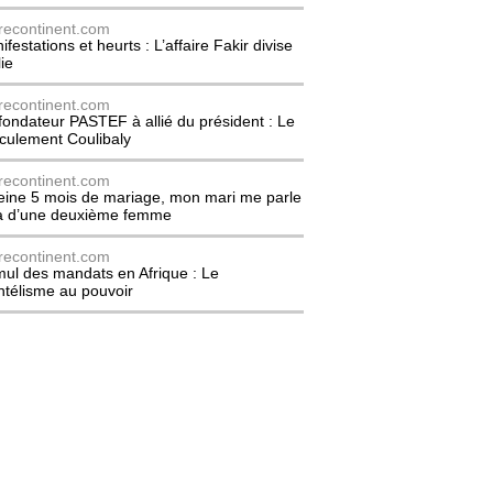
recontinent.com
festations et heurts : L’affaire Fakir divise
lie
recontinent.com
fondateur PASTEF à allié du président : Le
culement Coulibaly
recontinent.com
eine 5 mois de mariage, mon mari me parle
à d’une deuxième femme
recontinent.com
ul des mandats en Afrique : Le
entélisme au pouvoir