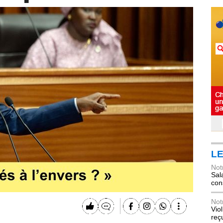
LE
Not
Sala
con
Not
Vio
reç