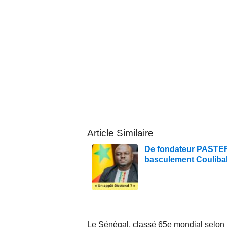
Article Similaire
De fondateur PASTEF à
basculement Couliba
Le Sénégal, classé 65e mondial selon l