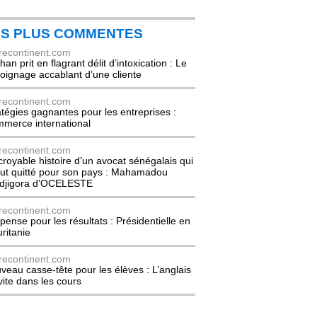
ES PLUS COMMENTES
recontinent.com
an prit en flagrant délit d’intoxication : Le
oignage accablant d’une cliente
recontinent.com
atégies gagnantes pour les entreprises :
merce international
recontinent.com
ncroyable histoire d’un avocat sénégalais qui
out quitté pour son pays : Mahamadou
djigora d’OCELESTE
recontinent.com
pense pour les résultats : Présidentielle en
ritanie
recontinent.com
veau casse-tête pour les élèves : L’anglais
nvite dans les cours