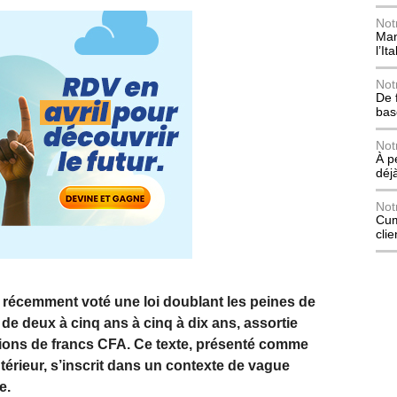
Not
Mani
l’Ita
Not
De 
bas
Not
À p
déj
Not
Cum
cli
 récemment voté une loi doublant les peines de
e deux à cinq ans à cinq à dix ans, assortie
lions de francs CFA. Ce texte, présenté comme
’Intérieur, s’inscrit dans un contexte de vague
e.