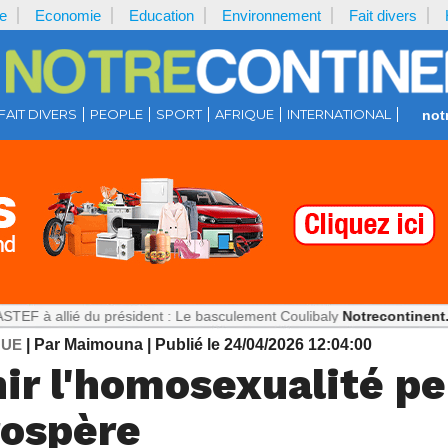
e
Economie
Education
Environnement
Fait divers
FAIT DIVERS
PEOPLE
SPORT
AFRIQUE
INTERNATIONAL
not
é du président : Le basculement Coulibaly
Notrecontinent.com :
Théo
QUE
| Par Maimouna
| Publié le 24/04/2026 12:04:00
nir l'homosexualité p
rospère