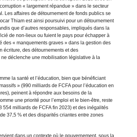
 corruption « largement répandue » dans le secteur
al. Les affaires de détournement de fonds publics se
 Bocar Thiam est ainsi poursuivi pour un détournement
andis que d’autres responsables, impliqués dans la
cié de non-lieux ou fuient le pays pour échapper à
élé des « manquements graves » dans la gestion des
en écriture, des détournements et des
a ne déclenche une mobilisation législative à la
mme la santé et l’éducation, bien que bénéficiant
ssifs » (990 milliards de FCFA pour l’éducation en
tures), peinent à répondre aux besoins de la
mme une priorité pour l’emploi et le bien-être, reste
8 554 milliards de FCFA fin 2023) et des inégalités
de 37,5 % et des disparités criantes entre zones
tervient dans un contexte où le gouvernement, sous la