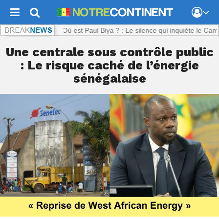
ntinent.com :
Où est Paul Biya ? : Le silence qui inquiète le Camerou
Une centrale sous contrôle public
: Le risque caché de l’énergie
sénégalaise