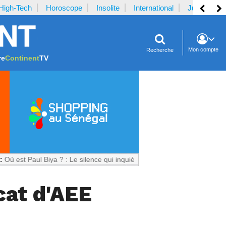
High-Tech
Horoscope
Insolite
International
Justice
Mon compte
Recherche
re
Continent
TV
l Biya ? : Le silence qui inquiète le Cameroun
cat d'AEE