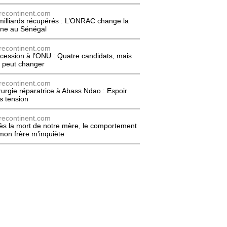
recontinent.com
milliards récupérés : L’ONRAC change la
ne au Sénégal
recontinent.com
cession à l’ONU : Quatre candidats, mais
t peut changer
recontinent.com
rurgie réparatrice à Abass Ndao : Espoir
s tension
recontinent.com
ès la mort de notre mère, le comportement
mon frère m’inquiète