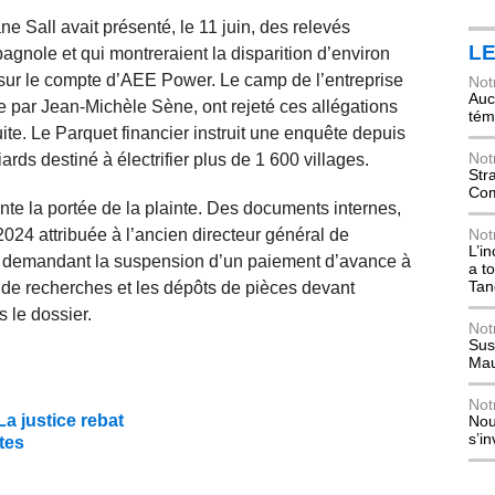
 Sall avait présenté, le 11 juin, des relevés
L
spagnole et qui montreraient la disparition d’environ
 sur le compte d’AEE Power. Le camp de l’entreprise
Not
Auch
gée par Jean-Michèle Sène, ont rejeté ces allégations
tém
uite. Le Parquet financier instruit une enquête depuis
Not
ards destiné à électrifier plus de 1 600 villages.
Str
Com
ente la portée de la plainte. Des documents internes,
024 attribuée à l’ancien directeur général de
Not
L’i
ce, demandant la suspension d’un paiement d’avance à
a t
Tan
 de recherches et les dépôts de pièces devant
s le dossier.
Not
Sus
Mau
Not
a justice rebat
Nou
s’i
tes