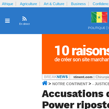
Afrique
Agriculture
Art & Culture
Business
Confidenc
En direct
POLITIQUE
ts, mais tout peut changer
Notrecontinent.com :
Chirurgie réparatric
>
>
NOTRE CONTINENT
JUSTIC
-
Accusations d
Power ripost