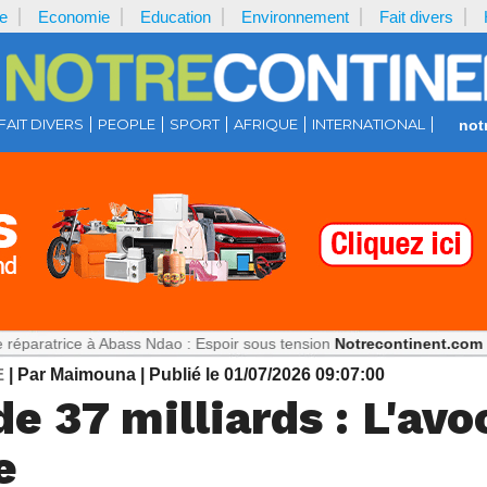
e
Economie
Education
Environnement
Fait divers
FAIT DIVERS
PEOPLE
SPORT
AFRIQUE
INTERNATIONAL
not
e à Abass Ndao : Espoir sous tension
Notrecontinent.com :
Où est Pau
E
| Par Maimouna
| Publié le 01/07/2026 09:07:00
e 37 milliards : L'avo
e