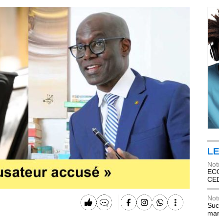
LE
Not
ECO
CE
Not
Suc
mar