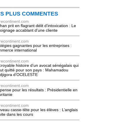
ES PLUS COMMENTES
recontinent.com
an prit en flagrant délit d’intoxication : Le
oignage accablant d’une cliente
recontinent.com
atégies gagnantes pour les entreprises :
merce international
recontinent.com
ncroyable histoire d’un avocat sénégalais qui
out quitté pour son pays : Mahamadou
djigora d’OCELESTE
recontinent.com
pense pour les résultats : Présidentielle en
ritanie
recontinent.com
veau casse-tête pour les élèves : L’anglais
nvite dans les cours