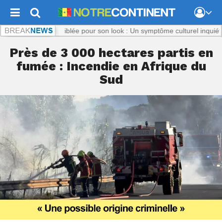
nt.com :
Titi, ciblée pour son look : Un symptôme culturel inquiétant
N
Près de 3 000 hectares partis en
fumée : Incendie en Afrique du
Sud