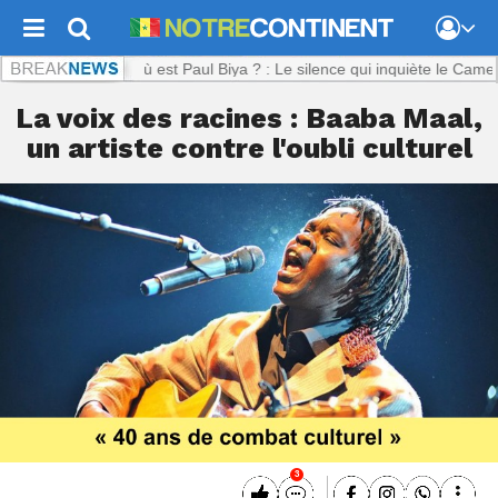
inent.com :
Où est Paul Biya ? : Le silence qui inquiète le Cameroun
La voix des racines : Baaba Maal,
un artiste contre l'oubli culturel
3