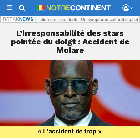
nt.com :
Titi, ciblée pour son look : Un symptôme culturel inquiétant
No
L’irresponsabilité des stars
pointée du doigt : Accident de
Molare