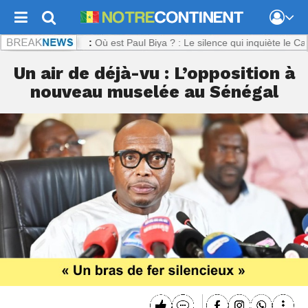
ntinent.com :
Où est Paul Biya ? : Le silence qui inquiète le Camerou
Un air de déjà-vu : L’opposition à
nouveau muselée au Sénégal