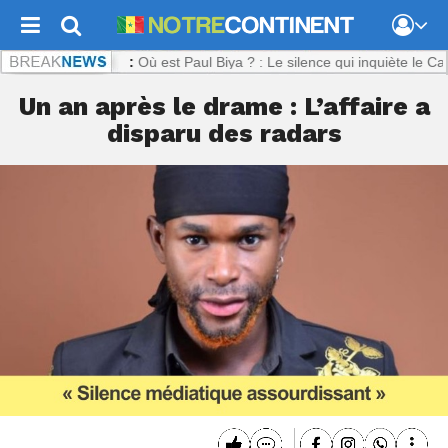
ntinent.com :
Où est Paul Biya ? : Le silence qui inquiète le Camerou
Un an après le drame : L’affaire a
disparu des radars