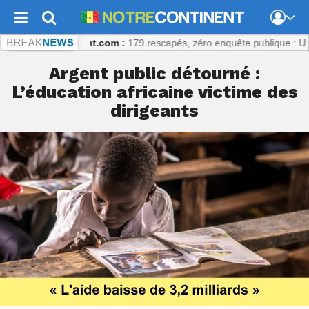
otrecontinent.com :
179 rescapés, zéro enquête publique : Un échec 
Argent public détourné :
L’éducation africaine victime des
dirigeants